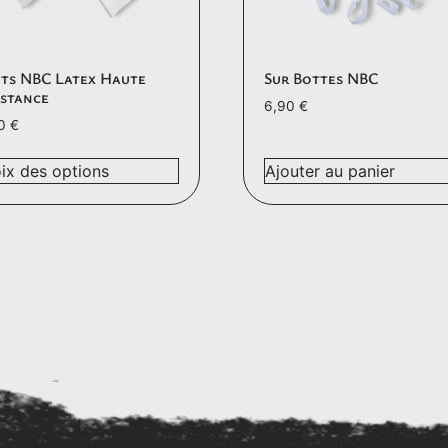
ts NBC Latex Haute
Sur Bottes NBC
istance
6,90
€
90
€
ix des options
Ajouter au panier